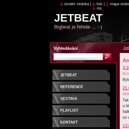
úvodní stránka
|
tisk
|
mapa strán
rss
JETBEAT
Bigbeat je řehole ... :-)
Vyhledávání
Jet
Ar
3.1
01.1
JETBEAT
Byl
REFERENCE
21.
19.0
SESTAVA
Tak
o t
PLAYLIST
řád
se 
KONTAKT
13.