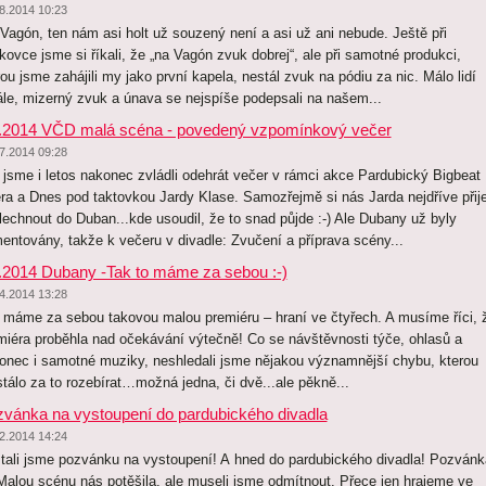
8.2014 10:23
 Vagón, ten nám asi holt už souzený není a asi už ani nebude. Ještě při
kovce jsme si říkali, že „na Vagón zvuk dobrej“, ale při samotné produkci,
rou jsme zahájili my jako první kapela, nestál zvuk na pódiu za nic. Málo lidí
ále, mizerný zvuk a únava se nejspíše podepsali na našem...
.2014 VČD malá scéna - povedený vzpomínkový večer
7.2014 09:28
 jsme i letos nakonec zvládli odehrát večer v rámci akce Pardubický Bigbeat
ra a Dnes pod taktovkou Jardy Klase. Samozřejmě si nás Jarda nejdříve přije
lechnout do Duban...kde usoudil, že to snad půjde :-) Ale Dubany už byly
entovány, takže k večeru v divadle: Zvučení a příprava scény...
.2014 Dubany -Tak to máme za sebou :-)
4.2014 13:28
 máme za sebou takovou malou premiéru – hraní ve čtyřech. A musíme říci, 
miéra proběhla nad očekávání výtečně! Co se návštěvnosti týče, ohlasů a
onec i samotné muziky, neshledali jsme nějakou významnější chybu, kterou
stálo za to rozebírat…možná jedna, či dvě...ale pěkně...
vánka na vystoupení do pardubického divadla
2.2014 14:24
tali jsme pozvánku na vystoupení! A hned do pardubického divadla! Pozvánk
Malou scénu nás potěšila, ale museli jsme odmítnout. Přece jen hrajeme ve