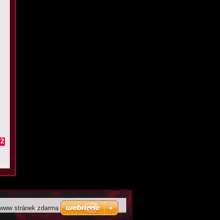
2
 www stránek zdarma