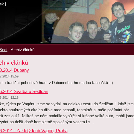
ek
|
Beat
-
Archiv článků
chiv článků
0.2014 Dubany
2.2014 15:59
o to tradiční pohodové hraní v Dubanech s hromadou fanoušků :-)
6.2014 Svatba u Sedlčan
8.2014 12:18
že, týden po Vagónu jsme se vydali na dalekou cestu do Sedlčan. I když jsm
ěchto soukromých akcích dříve moc nepsali, tentokrát si naše počínání pár
ků zaslouží. Jelikož se nám podařilo vypůjčit si krásné velké auto, mohli jsm
vydat po delší době kompletně společným vozem i s...
6.2014 - Zakletý klub Vagón, Praha