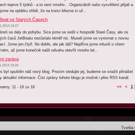
řech teprve 5 týdnů - a to není mnoho... Organizátoři naše vysvětlení přijali a
jsme na oplátku slíbili, že na konci března si už...
Beat ve Starých Časech
1.2014 19:27
losti se daly do pohybu. Sice jsme se sešli v hospodě Staré Časy, ale ze
rých časů JetBeatu nezůstalo téměř nic. Museli jsme se vyrovnat s novou
uací. Jsme jen čtyři. No dobře, ale jak dál? Nejdříve jsme mluvili o všem
ném, až jsme konečně našli odvahu otevřít mnoho let...
ní zpráva
1.2013 19:26
s byl spuštěn náš nový blog. Prosím sledujte jej, budeme se snažit přinášet
y aktuální informace. Číst zprávy tohoto blogu je možné i přes RSS kanál.
<<
<
1
znamy:
11 - 18 ze 18
Tvorba