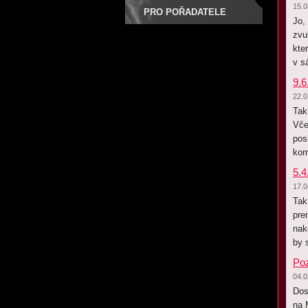
15.0
PRO POŘADATELE
Jo,
zvu
kte
v s
9.6
22.0
Tak
Vče
pos
kom
5.4
17.0
Tak
pre
nak
by 
Poz
04.0
Dos
na 