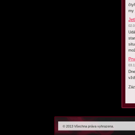
čty
my 
Jet
02.0
Udá
sta
sit
mož
Prv
03.1
Dne
vžd
Zá
© 2013 Všechna práva vyhrazena.