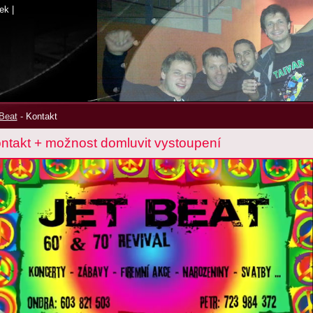
ek
|
Beat
-
Kontakt
ntakt + možnost domluvit vystoupení