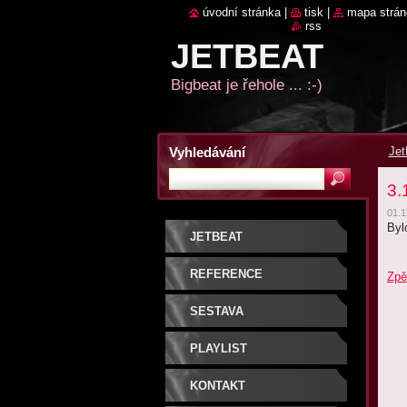
úvodní stránka
|
tisk
|
mapa strán
rss
JETBEAT
Bigbeat je řehole ... :-)
Vyhledávání
Jet
3.
01.1
Byl
JETBEAT
REFERENCE
Zpě
SESTAVA
PLAYLIST
KONTAKT