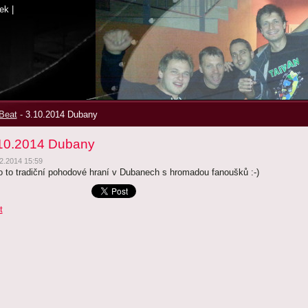
ek
|
Beat
-
3.10.2014 Dubany
10.2014 Dubany
2.2014 15:59
o to tradiční pohodové hraní v Dubanech s hromadou fanoušků :-)
t